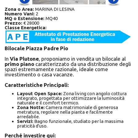
Zona o Area:
MARINA DI LESINA
Numero Vani:
2
MQ o Estensione:
MQ40
Prezzo:
€ 28000
Classe Energetica:
Bilocale Piazza Padre Pio
In
Via Plutone
, proponiamo in vendita un bilocale al
primo piano
caratterizzato da una distribuzione degli
spazi estremamente razionale, ideale come
investimento o casa vacanze.
Caratteristiche Principali:
Layout Open Space:
Zona living con angolo cottura
integrato, progettata per ottimizzare la luminosità
naturale e il comfort termico.
Zona Notte:
Camera matrimoniale di generosa
metratura, regolare nella pianta e facilmente
arredabile.
Servizi:
Bagno funzionale, studiato per la massima
praticità d'uso.
Perché investire qui: