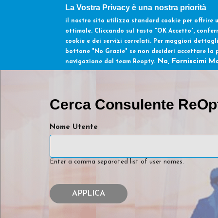
Salta al contenuto principale
La Vostra Privacy è una nostra priorità
il nostro sito utilizza standard cookie per offrire
ottimale. Cliccando sul tasto
"OK Accetto"
, confer
cookie e dei servizi correlati. Per maggiori dettagl
bottone
"No Grazie"
se non desideri accettare la p
No, Forniscimi M
navigazione dal team Reopty.
Cerca Consulente ReOp
Nome Utente
Enter a comma separated list of user names.