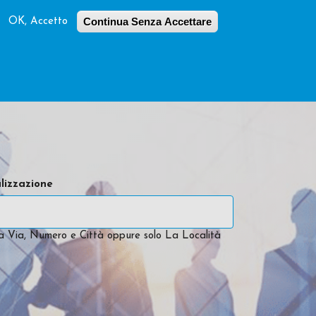
Continua Senza Accettare
OK, Accetto
Trova Agente
Contatti
Unisciti a Noi
lizzazione
ca Via, Numero e Città oppure solo La Località