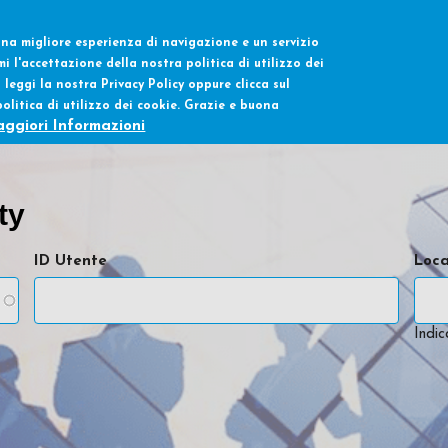
 una migliore esperienza di navigazione e un servizio
Menu principale
Home
Soluzioni ReOpty
mi l'accettazione della nostra politica di utilizzo dei
i leggi la nostra Privacy Policy oppure clicca sul
olitica di utilizzo dei cookie. Grazie e buona
aggiori Informazioni
ty
ID Utente
Loca
Indi